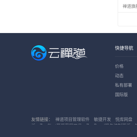
禅道旗
快捷导航
价格
动态
私有部署
国际版
友情链接：
禅道项目管理软件
敏捷开发
悦库网盘
析
ZenShot开源截图工具
ZenPanel服务控制面板