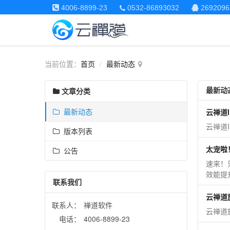
4006-8899-23
0532-86893032
2692096
当前位置：
首页
最新动态
最新动
文章分类
最新动态
云禅道I
云禅道
版本列表
太宠啦
公告
速来！
效能提
联系我们
云禅道
联系人：
禅道软件
云禅道
电话：
4006-8899-23