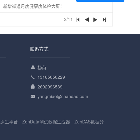
化，新增禅道月度健康度体检大屏！
2/11
联系方式
杨苗
13165050229
2692096539
yangmiao@chandao.com
云原生平台
ZenData测试数据生成器
ZenDAS数据分