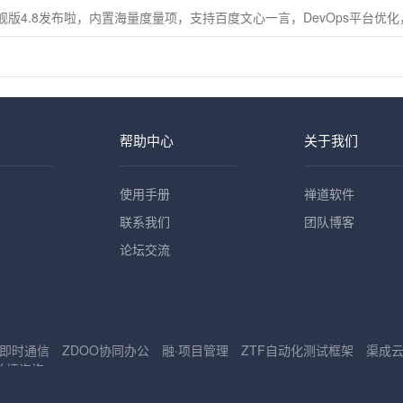
舰版4.8发布啦，内置海量度量项，支持百度文心一言，DevOps平台优
帮助中心
关于我们
使用手册
禅道软件
联系我们
团队博客
论坛交流
即时通信
ZDOO协同办公
融·项目管理
ZTF自动化测试框架
渠成
敏捷咨询