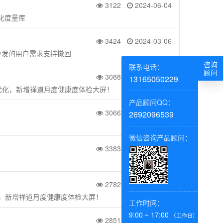
3122
2024-06-04
化度量库
3424
2024-03-06
分发的用户需求支持撤回
咨询
联系电话：
顾问
3088
2024-01-24
13165050229
台优化，新增禅道月度健康度体检大屏！
产品顾问QQ：
3066
2024-01-24
2692096539
微信咨询产品顾问：
3383
2023-11-16
2782
2023-11-16
化，新增禅道月度健康度体检大屏！
工作时间：
9:00 ~ 17:00
（工作日）
2851
2023-11-16