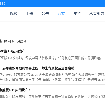
539
价格
手册
公告
动态
支持
私有部署
态
时间
热度
PD版1.5应用发布！
IPD版1.5发布啦，深度兼容达梦数据库，优化核心页面性能，修复Bug。
！云禅道教育福利惊喜上线，师生专属权益全面启动！
只需4步，即可获取云禅道3大专属教育福利！为帮助广大教师和学生更
升红利，禅道团队推出了【云禅道助学政策，师生认证福利】开通云禅道
旗舰版4.12应用发布！
旗舰版4.12发布啦，度量项支持自定义和一键重算历史数据，内置多样化