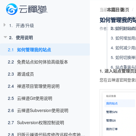
当前位置：
本篇目录
首页
1. 进入站点
如何管理我的
1.
开通/升级
2. 如何对站
作者：陈志新
最后编辑：
2.
使用说明
3. 如何增加用
4. 如何减少用
2.1
如何管理我的站点
5. 如何切换
2.2
免费站点如何体验高级版本
6. 站点重装
1. 进入站点管理页
2.3
邀请成员
您在云禅道官网登录
2.4
禅道项目管理使用说明
2.5
云禅道Git使用说明
2.6
云禅道Subversion使用说明
2.7
Subversion权限控制说明
2.8
旧版云禅道代码库修改远程仓库地址指南