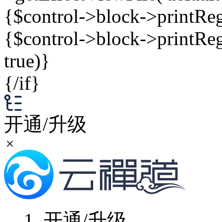
{$control->block->printRegio
{$control->block->printRegio
true)}
{/if}
开通/升级
1.
开通/升级