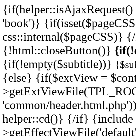
{if(helper::isAjaxRequest
'book')} {if(isset($pageCSS
css::internal($pageCSS)} {/
{!html::closeButton()}
{if(
{if(!empty($subtitle))}
{$sub
{else} {if($extView = $cont
>getExtViewFile(TPL_ROO
'common/header.html.php')
helper::cd()} {/if} {include
>getEffectViewFile('default'