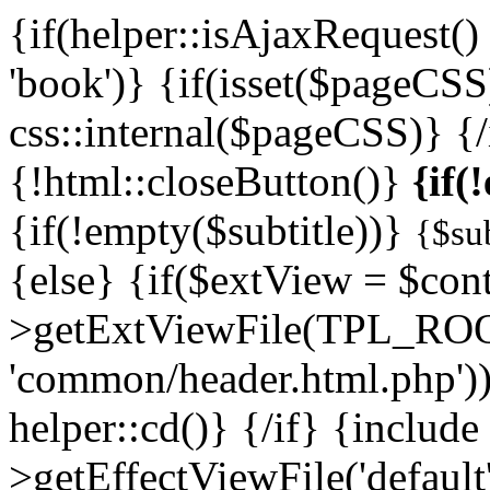
{if(helper::isAjaxRequest
'book')} {if(isset($pageCSS
css::internal($pageCSS)} {/
{!html::closeButton()}
{if(
{if(!empty($subtitle))}
{$sub
{else} {if($extView = $cont
>getExtViewFile(TPL_ROO
'common/header.html.php')
helper::cd()} {/if} {include
>getEffectViewFile('default'