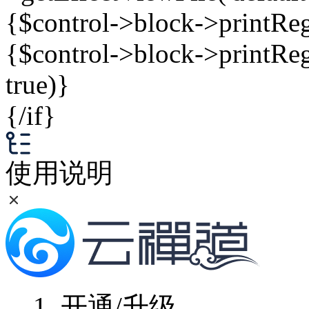
{$control->block->printRegio
{$control->block->printRegio
true)}
{/if}
使用说明
1.
开通/升级