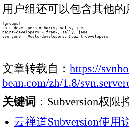
用户组还可以包含其他的
[groups]

calc-developers = harry, sally, joe

paint-developers = frank, sally, jane

everyone = @calc-developers, @paint-developers
文章转载自：
https://svnb
bean.com/zh/1.8/svn.server
关键词
：Subversion权
云禅道Subversion使用