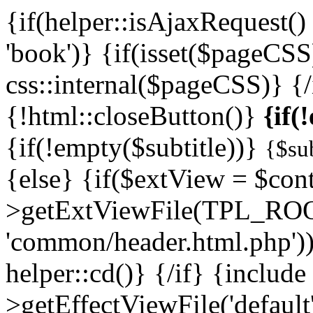
{if(helper::isAjaxRequest
'book')} {if(isset($pageCSS
css::internal($pageCSS)} {/
{!html::closeButton()}
{if(
{if(!empty($subtitle))}
{$sub
{else} {if($extView = $cont
>getExtViewFile(TPL_ROO
'common/header.html.php')
helper::cd()} {/if} {include
>getEffectViewFile('default'