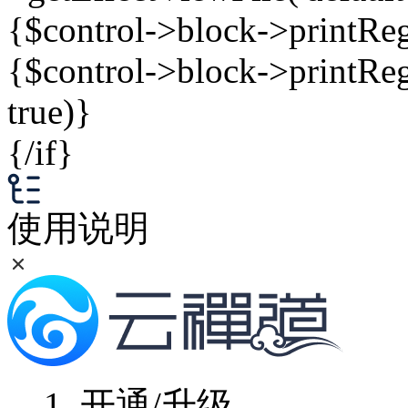
{$control->block->printRegio
{$control->block->printRegio
true)}
{/if}
使用说明
1.
开通/升级