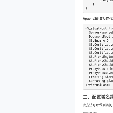
        proxy_busy_buffers_size    64k;

    }

}
Apache2配置反向
<VirtualHost *:4
  ServerName subdomain.example.com

  DocumentRoot /var/www/html

  SSLEngine On

  SSLCertificateFile      /root/.acme.sh/example.com_ecc/example.com.cer

  SSLCertificateKeyFile   /root/.acme.sh/example.com_ecc/example.com.key

  SSLCertificateChainFile /root/.acme.sh/example.com_ecc/fullchain.cer

  SSLProxyEngine on

  SSLProxyCheckPeerCN off

  SSLProxyCheckPeerName off

  ProxyPass / https://subdomain.chandao.com/

  ProxyPassReverse / https://subdomain.chandao.com/

  ErrorLog ${APACHE_LOG_DIR}/error-ssl-subdomain.example.com.log

  CustomLog ${APACHE_LOG_DIR}/access-ssl-subdomain.example.com.log combined

</VirtualHost>
二、配置域名
此方法可以做到访问