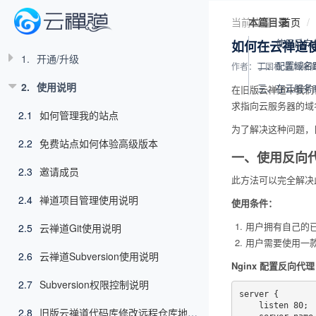
当前位置：
本篇目录
首页
一、使用反向
如何在云禅道
1.
开通/升级
二、配置域名
作者：丁国栋
最后编辑：
2.
使用说明
三、在云服务
在旧版云禅道中我们
求指向云服务器的域
2.1
如何管理我的站点
为了解决这种问题，
2.2
免费站点如何体验高级版本
一、使用反向
2.3
邀请成员
此方法可以完全解决
2.4
禅道项目管理使用说明
使用条件：
用户拥有自己的
2.5
云禅道Git使用说明
用户需要使用一款反
2.6
云禅道Subversion使用说明
Nginx 配置反向代理
2.7
Subversion权限控制说明
server {

    listen 80;

2.8
旧版云禅道代码库修改远程仓库地址指南