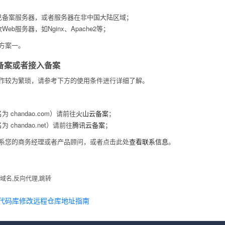
已备案服务器，或者服务器在非中国大陆区域；
eb服务器，如Nginx、Apache2等；
方案一。
备案或者接入备案
作较为繁琐，请参考下方的使用条件进行详细了解。
 chandao.com）请前往
火山云备案
；
chandao.net）请前往
腾讯云备案
；
系您的商务经理或者产品顾问，或者点击此处
查看联系信息
。
域名,反向代理,跳转
代码库修改远程仓库地址指南