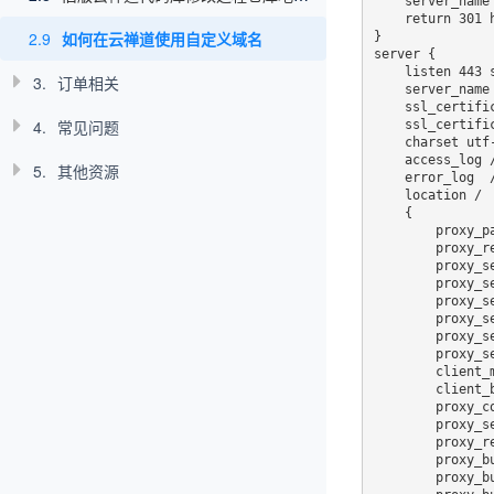
    server_name  subdomain.example.com;

    return 301 https://subdomain.example.com$request_uri;

2.9
如何在云禅道使用自定义域名
}

server {

    listen 443 ssl;

3.
订单相关
    server_name  subdomain.example.com;

    ssl_certificate /root/.acme.sh/example.com_ecc/fullchain.cer;

4.
常见问题
    ssl_certificate_key /root/.acme.sh/example.com_ecc/example.com.key;

    charset utf-8;

    access_log /var/log/nginx/access-subdomain.example.com.log;

5.
其他资源
    error_log  /var/log/nginx/error-subdomain.example.com.log;

    location /

    {

        proxy_pass https://subdomain.chandao.com;

        proxy_redirect             off;

        proxy_set_header           Host $host;

        proxy_set_header           X-Real-IP $remote_addr;

        proxy_set_header           X-Forwarded-For $proxy_add_x_forwarded_for;

        proxy_set_header           X-Forwarded-Proto $scheme;

        proxy_set_header           Upgrade $http_upgrade;

        proxy_set_header           Connection "upgrade";

        client_max_body_size       0;

        client_body_buffer_size    128k;

        proxy_connect_timeout      300;

        proxy_send_timeout         300;

        proxy_read_timeout         300;

        proxy_buffer_size          4k;

        proxy_buffers              4 32k;
